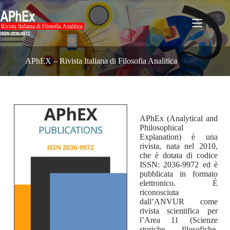
Salta
al
contenuto
APhEX – Rivista Italiana di Filosofia Analitica
APhEx (Analytical and
Philosophical
Explanation) è una
rivista, nata nel 2010,
che è dotata di codice
ISSN: 2036-9972 ed è
pubblicata in formato
elettronico. È
riconosciuta
dall’ANVUR come
rivista scientifica per
l’Area 11 (Scienze
storiche, filosofiche,