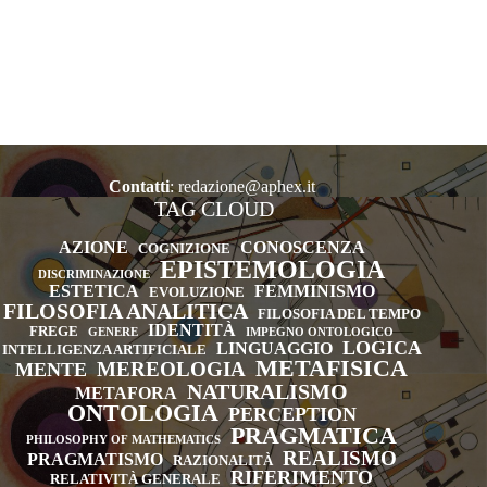
Contatti
:
redazione@aphex.it
TAG CLOUD
AZIONE
CONOSCENZA
COGNIZIONE
EPISTEMOLOGIA
DISCRIMINAZIONE
ESTETICA
FEMMINISMO
EVOLUZIONE
FILOSOFIA ANALITICA
FILOSOFIA DEL TEMPO
IDENTITÀ
FREGE
GENERE
IMPEGNO ONTOLOGICO
LOGICA
LINGUAGGIO
INTELLIGENZA ARTIFICIALE
METAFISICA
MEREOLOGIA
MENTE
NATURALISMO
METAFORA
ONTOLOGIA
PERCEPTION
PRAGMATICA
PHILOSOPHY OF MATHEMATICS
REALISMO
PRAGMATISMO
RAZIONALITÀ
RIFERIMENTO
RELATIVITÀ GENERALE