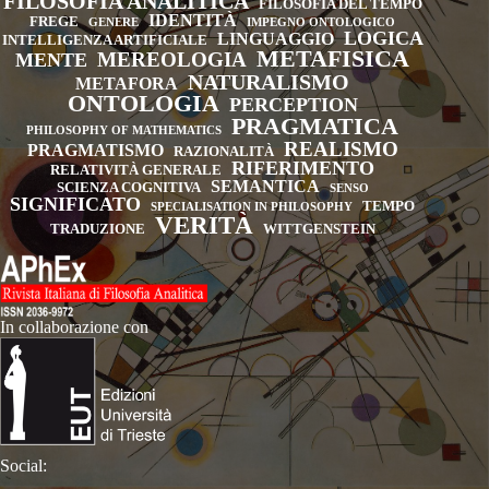
FILOSOFIA ANALITICA
FILOSOFIA DEL TEMPO
IDENTITÀ
FREGE
GENERE
IMPEGNO ONTOLOGICO
LOGICA
LINGUAGGIO
INTELLIGENZA ARTIFICIALE
METAFISICA
MEREOLOGIA
MENTE
NATURALISMO
METAFORA
ONTOLOGIA
PERCEPTION
PRAGMATICA
PHILOSOPHY OF MATHEMATICS
REALISMO
PRAGMATISMO
RAZIONALITÀ
RIFERIMENTO
RELATIVITÀ GENERALE
SEMANTICA
SCIENZA COGNITIVA
SENSO
SIGNIFICATO
TEMPO
SPECIALISATION IN PHILOSOPHY
VERITÀ
TRADUZIONE
WITTGENSTEIN
In collaborazione con
Social: