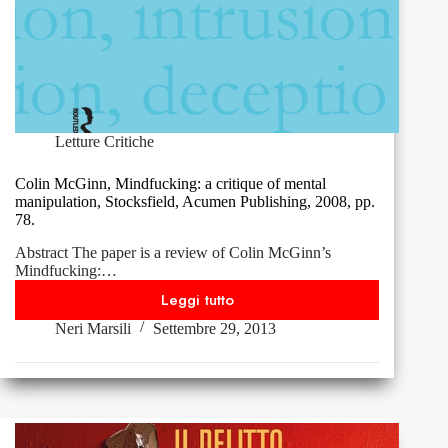
Letture Critiche
Colin McGinn, Mindfucking: a critique of mental
manipulation, Stocksfield, Acumen Publishing, 2008, pp.
78.
Abstract The paper is a review of Colin McGinn’s
Mindfucking:…
Leggi tutto
Colin
Neri Marsili
Settembre 29, 2013
McGinn,
Mindfucking:
a
critique
of
mental