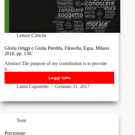
Letture Critiche
Gloria Origgi e Giulia Piredda, Filosofia, Egea, Milano
2016, pp. 130.
Abstract The purpose of my contribution is to provide
a…
Leggi tutto
Gloria
Laura Caponetto
Gennaio 31, 2017
Origgi
e
Giulia
Piredda,
Filosofia,
Egea,
Temi
Milano
2016,
Percezione