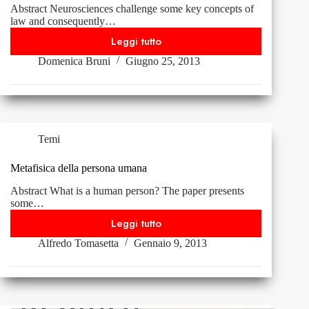
Abstract Neurosciences challenge some key concepts of
law and consequently…
Leggi tutto
Andrea
Domenica Bruni
Giugno 25, 2013
Lavazza,
Luca
Sammicheli,
Il
delitto
del
Temi
cervello.
La
Metafisica della persona umana
mente
Abstract What is a human person? The paper presents
tra
some…
scienza
Leggi tutto
Metafisica
e
Alfredo Tomasetta
Gennaio 9, 2013
della
diritto,
persona
Codice,
umana
2012,
pp.288.