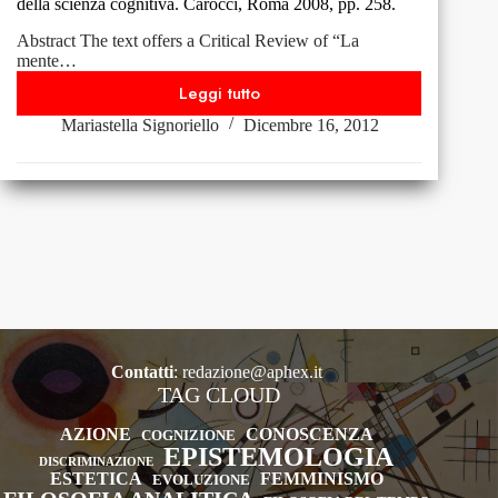
della scienza cognitiva. Carocci, Roma 2008, pp. 258.
Abstract The text offers a Critical Review of “La
mente…
Leggi tutto
Massimo
Mariastella Signoriello
Dicembre 16, 2012
Marraffa,
La
mente
in
bilico.
Le
basi
filosofiche
della
scienza
cognitiva.
Contatti
:
redazione@aphex.it
TAG CLOUD
Carocci,
Roma
AZIONE
CONOSCENZA
COGNIZIONE
2008,
EPISTEMOLOGIA
DISCRIMINAZIONE
pp.
ESTETICA
FEMMINISMO
EVOLUZIONE
258.