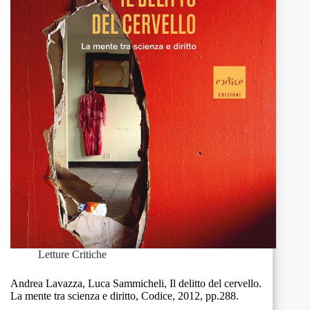
manipulation,
Stocksfield,
Acumen
Publishing,
2008,
pp.
78.
Letture Critiche
Andrea Lavazza, Luca Sammicheli, Il delitto del cervello.
La mente tra scienza e diritto, Codice, 2012, pp.288.