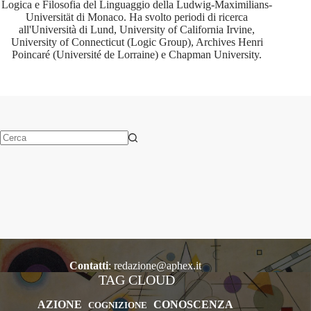
Logica e Filosofia del Linguaggio della Ludwig-Maximilians-
Universität di Monaco. Ha svolto periodi di ricerca
all'Università di Lund, University of California Irvine,
University of Connecticut (Logic Group), Archives Henri
Poincaré (Université de Lorraine) e Chapman University.
Nessun
risultato
Contatti
:
redazione@aphex.it
TAG CLOUD
AZIONE
CONOSCENZA
COGNIZIONE