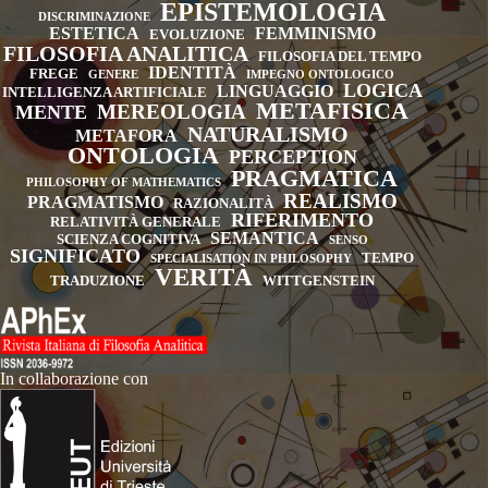
EPISTEMOLOGIA
DISCRIMINAZIONE
ESTETICA
FEMMINISMO
EVOLUZIONE
FILOSOFIA ANALITICA
FILOSOFIA DEL TEMPO
IDENTITÀ
FREGE
GENERE
IMPEGNO ONTOLOGICO
LOGICA
LINGUAGGIO
INTELLIGENZA ARTIFICIALE
METAFISICA
MEREOLOGIA
MENTE
NATURALISMO
METAFORA
ONTOLOGIA
PERCEPTION
PRAGMATICA
PHILOSOPHY OF MATHEMATICS
REALISMO
PRAGMATISMO
RAZIONALITÀ
RIFERIMENTO
RELATIVITÀ GENERALE
SEMANTICA
SCIENZA COGNITIVA
SENSO
SIGNIFICATO
TEMPO
SPECIALISATION IN PHILOSOPHY
VERITÀ
TRADUZIONE
WITTGENSTEIN
In collaborazione con