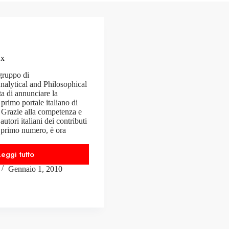
Ex
gruppo di
alytical and Philosophical
ta di annunciare la
primo portale italiano di
a. Grazie alla competenza e
utori italiani dei contributi
o primo numero, è ora
Leggi tutto
N°01/2010-
Gennaio 1, 2010
APhEx