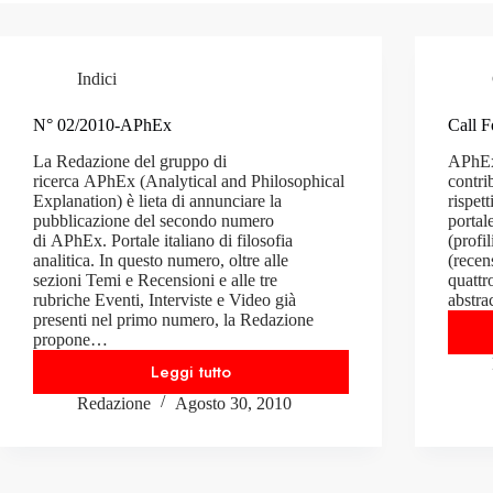
Indici
N° 02/2010-APhEx
Call F
La Redazione del gruppo di
APhEx 
ricerca APhEx (Analytical and Philosophical
contri
Explanation) è lieta di annunciare la
rispet
pubblicazione del secondo numero
portal
di APhEx. Portale italiano di filosofia
(profi
analitica. In questo numero, oltre alle
(recen
sezioni Temi e Recensioni e alle tre
quattr
rubriche Eventi, Interviste e Video già
abstra
presenti nel primo numero, la Redazione
propone…
Leggi tutto
N°
Redazione
Agosto 30, 2010
02/2010-
APhEx