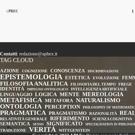
1
PREC
Contatti
:
redazione@aphex.it
TAG CLOUD
AZIONE
CONOSCENZA
COGNIZIONE
DISCRIMINAZIONE
EPISTEMOLOGIA
ESTETICA
FEM
EVOLUZIONE
FILOSOFIA ANALITICA
FILOSOFIA DEL TEMPO
FREGE
IDENTITÀ
INTELLIGENZA ARTIFICIALE
IMPEGNO ONTOLOGICO
MEREOLOGIA
LOGICA
MENTE
LINGUAGGIO
METAFISICA
NATURALISMO
METAFORA
ONTOLOGIA
PERCEPTION
PHILOSOPHY OF MATHEMATIC
PRAGMATICA
REA
PRAGMATISMO
RAZIONALITÀ
RIFERIMENTO
RELATIVITÀ GENERALE
SCIENZA COGNITIVA
SIGNIFICATO
SEMANTICA
SENSO
SPECIALISATION IN PHILOS
VERITÀ
TRADUZIONE
WITTGENSTEIN