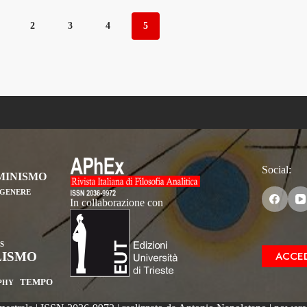
2
3
4
5
Social:
MINISMO
GENERE
In collaborazione con
S
ACCED
LISMO
TEMPO
OPHY