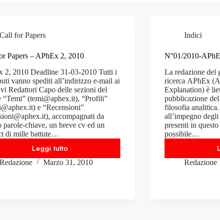
Call for Papers
Indici
or Papers – APhEx 2, 2010
N°01/2010-APh
2, 2010 Deadline 31-03-2010 Tutti i
La redazione del 
buti vanno spediti all’indirizzo e-mail ai
ricerca APhEx (An
tivi Redattori Capo delle sezioni del
Explanation) è lie
e “Temi” (temi@aphex.it), “Profili”
pubblicazione del 
li@aphex.it) e “Recensioni”
filosofia analitic
sioni@aphex.it), accompagnati da
all’impegno degli a
o parole-chiave, un breve cv ed un
presenti in quest
ct di mille battute…
possibile…
Leggi tutto
Call
Redazione
Marzo 31, 2010
Redazione
For
Papers
–
APhEx
2,
2010