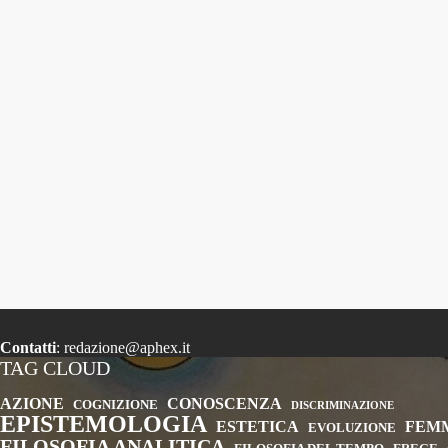
Contatti
:
redazione@aphex.it
TAG CLOUD
AZIONE
CONOSCENZA
COGNIZIONE
DISCRIMINAZIONE
EPISTEMOLOGIA
ESTETICA
FEM
EVOLUZIONE
FILOSOFIA ANALITICA