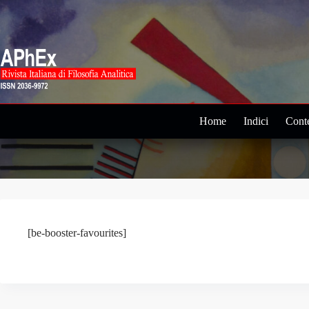
Salta
al
contenuto
Home
Indici
Conte
[be-booster-favourites]