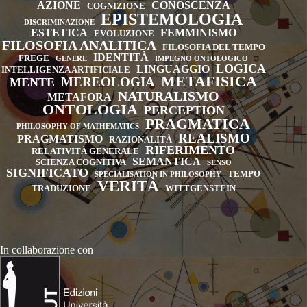
AZIONE
CONOSCENZA
COGNIZIONE
EPISTEMOLOGIA
DISCRIMINAZIONE
ESTETICA
FEMMINISMO
EVOLUZIONE
FILOSOFIA ANALITICA
FILOSOFIA DEL TEMPO
IDENTITÀ
FREGE
GENERE
IMPEGNO ONTOLOGICO
LOGICA
LINGUAGGIO
INTELLIGENZA ARTIFICIALE
METAFISICA
MEREOLOGIA
MENTE
NATURALISMO
METAFORA
ONTOLOGIA
PERCEPTION
PRAGMATICA
PHILOSOPHY OF MATHEMATICS
REALISMO
PRAGMATISMO
RAZIONALITÀ
RIFERIMENTO
RELATIVITÀ GENERALE
SEMANTICA
SCIENZA COGNITIVA
SENSO
SIGNIFICATO
TEMPO
SPECIALISATION IN PHILOSOPHY
VERITÀ
TRADUZIONE
WITTGENSTEIN
In collaborazione con