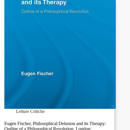
Why
You
Are
Not
Your
Brain
and
Other
Lessons
from
the
Biology
of
Consciousness,
Hill
and
Wang,
New
Letture Critiche
York,
2009,
Eugen Fischer, Philosophical Delusion and its Therapy:
Outline of a Philosophical Revolution, London: