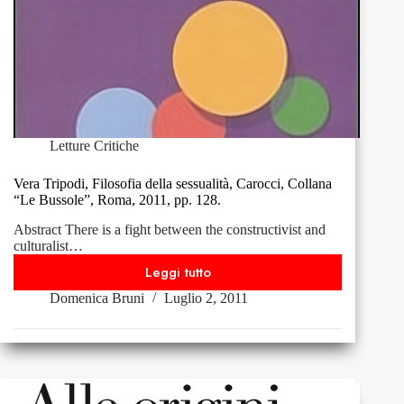
+
300
pp.
Letture Critiche
Vera Tripodi, Filosofia della sessualità, Carocci, Collana
“Le Bussole”, Roma, 2011, pp. 128.
Abstract There is a fight between the constructivist and
culturalist…
Leggi tutto
Vera
Domenica Bruni
Luglio 2, 2011
Tripodi,
Filosofia
della
sessualità,
Carocci,
Collana