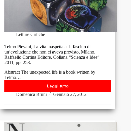
Letture Critiche
Telmo Pievani, La vita inaspettata. Il fascino di
un’evoluzione che non ci aveva previsto, Milano,
Raffaello Cortina Editore, Collana “Scienza e Idee”,
2011, pp. 253.
Abstract The unexpected life is a book written by
Telmo…
Leggi tutto
Telmo
Domenica Bruni
Gennaio 27, 2012
Pievani,
La
vita
inaspettata.
Il
fascino