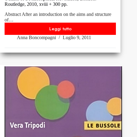
pp.
Routledge, 2010, xviii + 300 pp.
214.
Abstract After an introduction on the aims and structure
of…
Leggi tutto
Eugen
Anna Boncompagni
Luglio 9, 2011
Fischer,
Philosophical
Delusion
and
its
Therapy:
Outline
of
a
Philosophical
Revolution,
London:
Routledge,
2010,
xviii