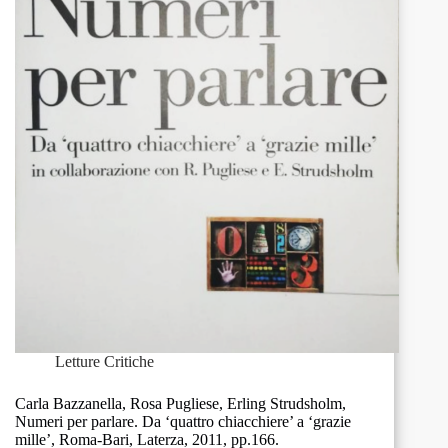
di
un’evoluzione
che
non
ci
aveva
previsto,
Milano,
Raffaello
Cortina
Editore,
Collana
“Scienza
e
Idee”,
2011,
pp.
Letture Critiche
253.
Carla Bazzanella, Rosa Pugliese, Erling Strudsholm,
Numeri per parlare. Da ‘quattro chiacchiere’ a ‘grazie
mille’, Roma-Bari, Laterza, 2011, pp.166.