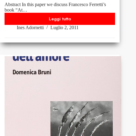
Abstract In this paper we discuss Francesco Ferretti’s
book “At…
Leggi tutto
Francesco
Ines Adornetti
Luglio 2, 2011
Ferretti,
Alle
origini
del
linguaggio
umano,
Roma-
Bari,
Laterza,
2010,
pp.
192.