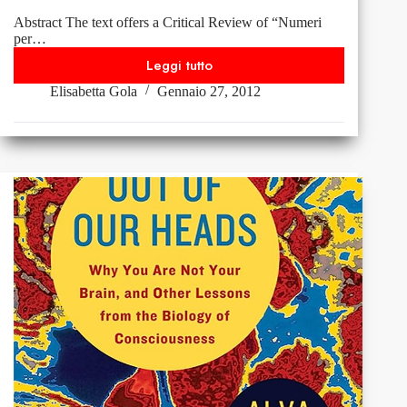
Abstract The text offers a Critical Review of “Numeri
per…
Leggi tutto
Carla
Elisabetta Gola
Gennaio 27, 2012
Bazzanella,
Rosa
Pugliese,
Erling
Strudsholm,
Numeri
per
parlare.
Da
‘quattro
chiacchiere’
a
‘grazie
mille’,
Roma-
Bari,