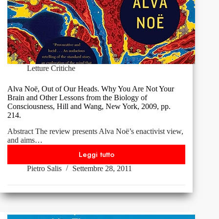
Laterza,
2011,
pp.166.
Letture Critiche
Alva Noë, Out of Our Heads. Why You Are Not Your
Brain and Other Lessons from the Biology of
Consciousness, Hill and Wang, New York, 2009, pp.
214.
Abstract The review presents Alva Noë’s enactivist view,
and aims…
Leggi tutto
Alva
Pietro Salis
Settembre 28, 2011
Noë,
Out
of
Our
Heads.