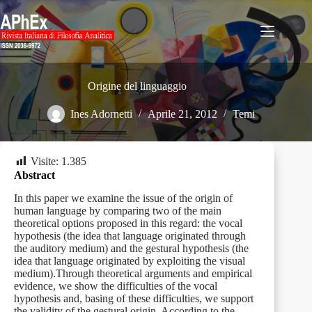
Salta
al
contenuto
Origine del linguaggio
Ines Adornetti
Aprile 21, 2012
Temi
Visite:
1.385
Abstract
In this paper we examine the issue of the origin of
human language by comparing two of the main
theoretical options proposed in this regard: the vocal
hypothesis (the idea that language originated through
the auditory medium) and the gestural hypothesis (the
idea that language originated by exploiting the visual
medium).Through theoretical arguments and empirical
evidence, we show the difficulties of the vocal
hypothesis and, basing of these difficulties, we support
the validity of the gestural origin. According to the