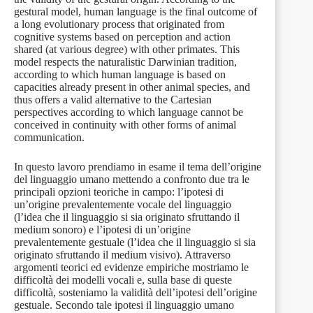
gestural model, human language is the final outcome of
a long evolutionary process that originated from
cognitive systems based on perception and action
shared (at various degree) with other primates. This
model respects the naturalistic Darwinian tradition,
according to which human language is based on
capacities already present in other animal species, and
thus offers a valid alternative to the Cartesian
perspectives according to which language cannot be
conceived in continuity with other forms of animal
communication.
In questo lavoro prendiamo in esame il tema dell’origine
del linguaggio umano mettendo a confronto due tra le
principali opzioni teoriche in campo: l’ipotesi di
un’origine prevalentemente vocale del linguaggio
(l’idea che il linguaggio si sia originato sfruttando il
medium sonoro) e l’ipotesi di un’origine
prevalentemente gestuale (l’idea che il linguaggio si sia
originato sfruttando il medium visivo). Attraverso
argomenti teorici ed evidenze empiriche mostriamo le
difficoltà dei modelli vocali e, sulla base di queste
difficoltà, sosteniamo la validità dell’ipotesi dell’origine
gestuale. Secondo tale ipotesi il linguaggio umano