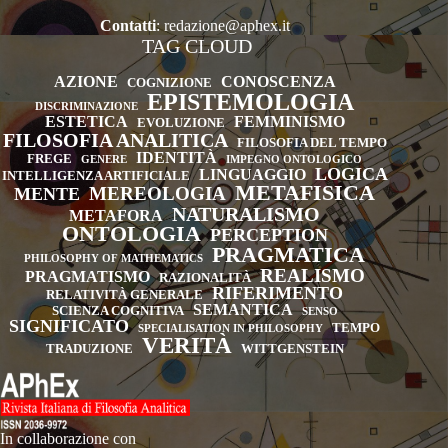
Contatti
:
redazione@aphex.it
TAG CLOUD
AZIONE
CONOSCENZA
COGNIZIONE
EPISTEMOLOGIA
DISCRIMINAZIONE
ESTETICA
FEMMINISMO
EVOLUZIONE
FILOSOFIA ANALITICA
FILOSOFIA DEL TEMPO
IDENTITÀ
FREGE
GENERE
IMPEGNO ONTOLOGICO
LOGICA
LINGUAGGIO
INTELLIGENZA ARTIFICIALE
METAFISICA
MEREOLOGIA
MENTE
NATURALISMO
METAFORA
ONTOLOGIA
PERCEPTION
PRAGMATICA
PHILOSOPHY OF MATHEMATICS
REALISMO
PRAGMATISMO
RAZIONALITÀ
RIFERIMENTO
RELATIVITÀ GENERALE
SEMANTICA
SCIENZA COGNITIVA
SENSO
SIGNIFICATO
TEMPO
SPECIALISATION IN PHILOSOPHY
VERITÀ
TRADUZIONE
WITTGENSTEIN
In collaborazione con