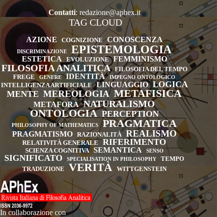
Contatti
:
redazione@aphex.it
TAG CLOUD
AZIONE
CONOSCENZA
COGNIZIONE
EPISTEMOLOGIA
DISCRIMINAZIONE
ESTETICA
FEMMINISMO
EVOLUZIONE
FILOSOFIA ANALITICA
FILOSOFIA DEL TEMPO
IDENTITÀ
FREGE
GENERE
IMPEGNO ONTOLOGICO
LOGICA
LINGUAGGIO
INTELLIGENZA ARTIFICIALE
METAFISICA
MEREOLOGIA
MENTE
NATURALISMO
METAFORA
ONTOLOGIA
PERCEPTION
PRAGMATICA
PHILOSOPHY OF MATHEMATICS
REALISMO
PRAGMATISMO
RAZIONALITÀ
RIFERIMENTO
RELATIVITÀ GENERALE
SEMANTICA
SCIENZA COGNITIVA
SENSO
SIGNIFICATO
TEMPO
SPECIALISATION IN PHILOSOPHY
VERITÀ
TRADUZIONE
WITTGENSTEIN
In collaborazione con