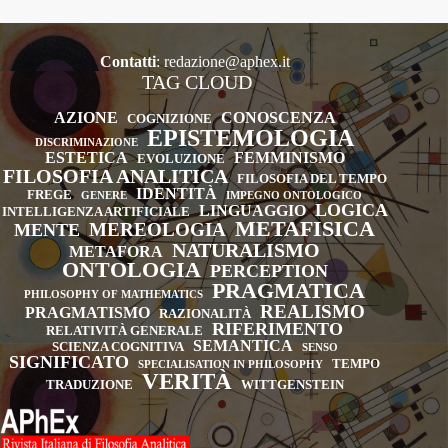
pp.
144
Contatti
:
redazione@aphex.it
TAG CLOUD
AZIONE
CONOSCENZA
COGNIZIONE
EPISTEMOLOGIA
DISCRIMINAZIONE
ESTETICA
FEMMINISMO
EVOLUZIONE
FILOSOFIA ANALITICA
FILOSOFIA DEL TEMPO
IDENTITÀ
FREGE
GENERE
IMPEGNO ONTOLOGICO
LOGICA
LINGUAGGIO
INTELLIGENZA ARTIFICIALE
METAFISICA
MEREOLOGIA
MENTE
NATURALISMO
METAFORA
ONTOLOGIA
PERCEPTION
PRAGMATICA
PHILOSOPHY OF MATHEMATICS
REALISMO
PRAGMATISMO
RAZIONALITÀ
RIFERIMENTO
RELATIVITÀ GENERALE
SEMANTICA
SCIENZA COGNITIVA
SENSO
SIGNIFICATO
TEMPO
SPECIALISATION IN PHILOSOPHY
VERITÀ
TRADUZIONE
WITTGENSTEIN