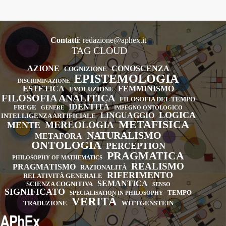
e
il
mistero
delle
Contatti
:
redazione@aphex.it
TAG CLOUD
lingue
impossibili,
AZIONE
CONOSCENZA
COGNIZIONE
Bologna,
EPISTEMOLOGIA
DISCRIMINAZIONE
Il
ESTETICA
FEMMINISMO
EVOLUZIONE
Mulino,
FILOSOFIA ANALITICA
FILOSOFIA DEL TEMPO
2015,
IDENTITÀ
FREGE
GENERE
IMPEGNO ONTOLOGICO
LOGICA
LINGUAGGIO
INTELLIGENZA ARTIFICIALE
pp.
METAFISICA
MEREOLOGIA
MENTE
360.
NATURALISMO
METAFORA
ONTOLOGIA
PERCEPTION
PRAGMATICA
PHILOSOPHY OF MATHEMATICS
REALISMO
PRAGMATISMO
RAZIONALITÀ
RIFERIMENTO
RELATIVITÀ GENERALE
SEMANTICA
SCIENZA COGNITIVA
SENSO
SIGNIFICATO
TEMPO
SPECIALISATION IN PHILOSOPHY
VERITÀ
TRADUZIONE
WITTGENSTEIN