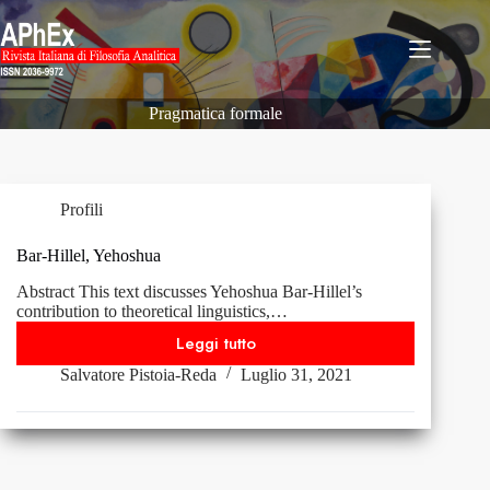
Salta
al
contenuto
Pragmatica formale
Profili
Bar-Hillel, Yehoshua
Abstract This text discusses Yehoshua Bar-Hillel’s
contribution to theoretical linguistics,…
Leggi tutto
Bar-
Salvatore Pistoia-Reda
Luglio 31, 2021
Hillel,
Yehoshua