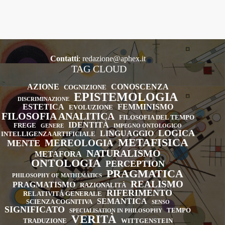
Contatti
:
redazione@aphex.it
TAG CLOUD
AZIONE
CONOSCENZA
COGNIZIONE
EPISTEMOLOGIA
DISCRIMINAZIONE
ESTETICA
FEMMINISMO
EVOLUZIONE
FILOSOFIA ANALITICA
FILOSOFIA DEL TEMPO
IDENTITÀ
FREGE
GENERE
IMPEGNO ONTOLOGICO
LOGICA
LINGUAGGIO
INTELLIGENZA ARTIFICIALE
METAFISICA
MEREOLOGIA
MENTE
NATURALISMO
METAFORA
ONTOLOGIA
PERCEPTION
PRAGMATICA
PHILOSOPHY OF MATHEMATICS
REALISMO
PRAGMATISMO
RAZIONALITÀ
RIFERIMENTO
RELATIVITÀ GENERALE
SEMANTICA
SCIENZA COGNITIVA
SENSO
SIGNIFICATO
TEMPO
SPECIALISATION IN PHILOSOPHY
VERITÀ
TRADUZIONE
WITTGENSTEIN