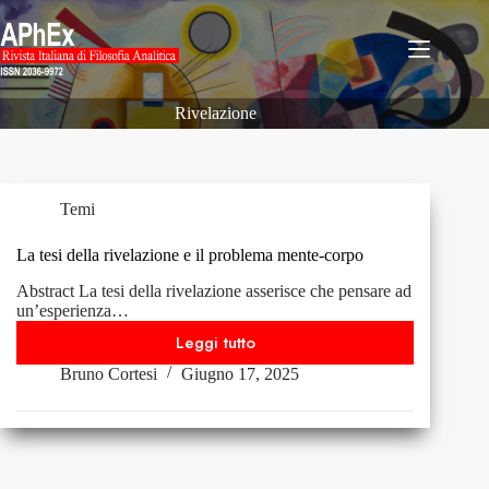
Salta
al
contenuto
Rivelazione
Temi
La tesi della rivelazione e il problema mente-corpo
Abstract La tesi della rivelazione asserisce che pensare ad
un’esperienza…
Leggi tutto
La
Bruno Cortesi
Giugno 17, 2025
tesi
della
rivelazione
e
il