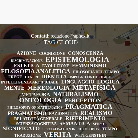
problema
mente-
corpo
Contatti
:
redazione@aphex.it
TAG CLOUD
AZIONE
CONOSCENZA
COGNIZIONE
EPISTEMOLOGIA
DISCRIMINAZIONE
ESTETICA
FEMMINISMO
EVOLUZIONE
FILOSOFIA ANALITICA
FILOSOFIA DEL TEMPO
IDENTITÀ
FREGE
GENERE
IMPEGNO ONTOLOGICO
LOGICA
LINGUAGGIO
INTELLIGENZA ARTIFICIALE
METAFISICA
MEREOLOGIA
MENTE
NATURALISMO
METAFORA
ONTOLOGIA
PERCEPTION
PRAGMATICA
PHILOSOPHY OF MATHEMATICS
REALISMO
PRAGMATISMO
RAZIONALITÀ
RIFERIMENTO
RELATIVITÀ GENERALE
SEMANTICA
SCIENZA COGNITIVA
SENSO
SIGNIFICATO
TEMPO
SPECIALISATION IN PHILOSOPHY
VERITÀ
TRADUZIONE
WITTGENSTEIN