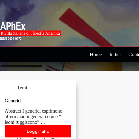
Salta
al
contenuto
Home
Indici
Conte
Temi
Generici
Abstract I generici esprimono
affermazioni generali come “I
leoni ruggiscono”,…
Leggi tutto
Generici