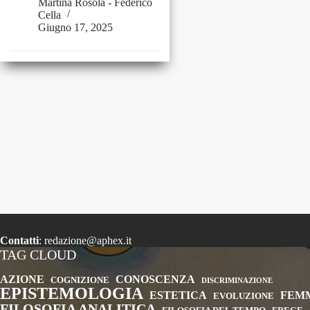
Martina Rosola
-
Federico
Cella
Giugno 17, 2025
Contatti
:
redazione@aphex.it
TAG CLOUD
AZIONE
CONOSCENZA
COGNIZIONE
DISCRIMINAZIONE
EPISTEMOLOGIA
ESTETICA
FEM
EVOLUZIONE
FILOSOFIA ANALITICA