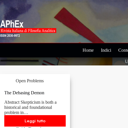
Salta
al
contenuto
Home
Indici
Conte
U
Open Problems
The Debasing Demon
Abstract Skepticism is both a
historical and foundational
problem in…
Leggi tutto
The