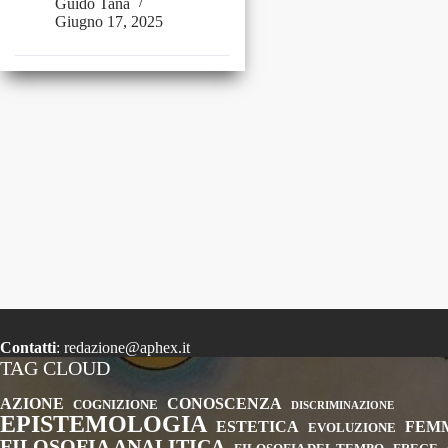
Guido Tana
Debasing
Giugno 17, 2025
Demon
Contatti
:
redazione@aphex.it
TAG CLOUD
AZIONE
CONOSCENZA
COGNIZIONE
DISCRIMINAZIONE
EPISTEMOLOGIA
ESTETICA
FEM
EVOLUZIONE
FILOSOFIA ANALITICA