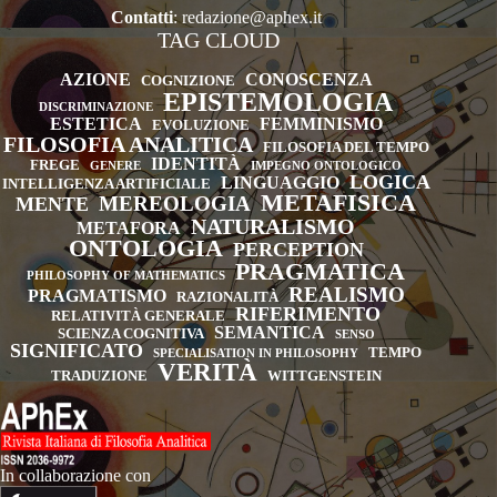
Contatti
:
redazione@aphex.it
TAG CLOUD
AZIONE
CONOSCENZA
COGNIZIONE
EPISTEMOLOGIA
DISCRIMINAZIONE
ESTETICA
FEMMINISMO
EVOLUZIONE
FILOSOFIA ANALITICA
FILOSOFIA DEL TEMPO
IDENTITÀ
FREGE
GENERE
IMPEGNO ONTOLOGICO
LOGICA
LINGUAGGIO
INTELLIGENZA ARTIFICIALE
METAFISICA
MEREOLOGIA
MENTE
NATURALISMO
METAFORA
ONTOLOGIA
PERCEPTION
PRAGMATICA
PHILOSOPHY OF MATHEMATICS
REALISMO
PRAGMATISMO
RAZIONALITÀ
RIFERIMENTO
RELATIVITÀ GENERALE
SEMANTICA
SCIENZA COGNITIVA
SENSO
SIGNIFICATO
TEMPO
SPECIALISATION IN PHILOSOPHY
VERITÀ
TRADUZIONE
WITTGENSTEIN
In collaborazione con