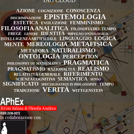
TAG CLOUD
AZIONE
CONOSCENZA
COGNIZIONE
EPISTEMOLOGIA
DISCRIMINAZIONE
ESTETICA
FEMMINISMO
EVOLUZIONE
FILOSOFIA ANALITICA
FILOSOFIA DEL TEMPO
IDENTITÀ
FREGE
GENERE
IMPEGNO ONTOLOGICO
LOGICA
LINGUAGGIO
INTELLIGENZA ARTIFICIALE
METAFISICA
MEREOLOGIA
MENTE
NATURALISMO
METAFORA
ONTOLOGIA
PERCEPTION
PRAGMATICA
PHILOSOPHY OF MATHEMATICS
REALISMO
PRAGMATISMO
RAZIONALITÀ
RIFERIMENTO
RELATIVITÀ GENERALE
SEMANTICA
SCIENZA COGNITIVA
SENSO
SIGNIFICATO
TEMPO
SPECIALISATION IN PHILOSOPHY
VERITÀ
TRADUZIONE
WITTGENSTEIN
In collaborazione con