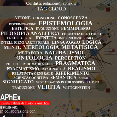
Contatti
:
redazione@aphex.it
TAG CLOUD
AZIONE
CONOSCENZA
COGNIZIONE
EPISTEMOLOGIA
DISCRIMINAZIONE
ESTETICA
FEMMINISMO
EVOLUZIONE
FILOSOFIA ANALITICA
FILOSOFIA DEL TEMPO
IDENTITÀ
FREGE
GENERE
IMPEGNO ONTOLOGICO
LOGICA
LINGUAGGIO
INTELLIGENZA ARTIFICIALE
METAFISICA
MEREOLOGIA
MENTE
NATURALISMO
METAFORA
ONTOLOGIA
PERCEPTION
PRAGMATICA
PHILOSOPHY OF MATHEMATICS
REALISMO
PRAGMATISMO
RAZIONALITÀ
RIFERIMENTO
RELATIVITÀ GENERALE
SEMANTICA
SCIENZA COGNITIVA
SENSO
SIGNIFICATO
TEMPO
SPECIALISATION IN PHILOSOPHY
VERITÀ
TRADUZIONE
WITTGENSTEIN
In collaborazione con