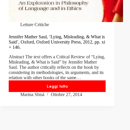
Letture Critiche
Jennifer Mather Saul, ‘Lying, Misleading, & What is
Said’, Oxford, Oxford University Press, 2012, pp. xi
+ 146.
Abstract The text offers a Critical Review of “Lying,
Misleading, & What is Said” by Jennifer Mather
Saul. The author critically reflects on the book by
considering its methodologies, its arguments, and its
relation with other books of the same…
Leggi tutto
Jennifer
Marina Sbisà
Ottobre 27, 2014
Mather
Saul,
‘Lying,
Misleading,
&
What