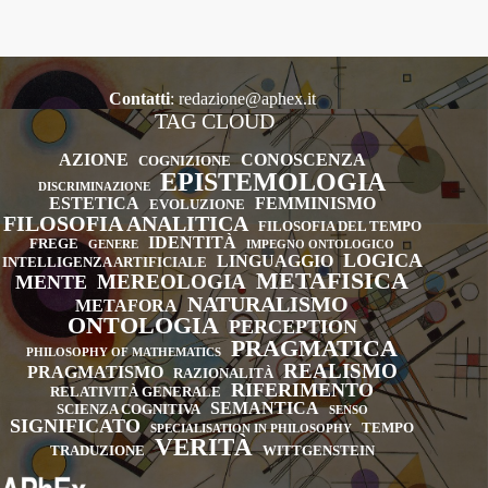
is
Said’,
Oxford,
Oxford
Contatti
:
redazione@aphex.it
University
TAG CLOUD
Press,
2012,
AZIONE
CONOSCENZA
COGNIZIONE
EPISTEMOLOGIA
pp.
DISCRIMINAZIONE
xi
ESTETICA
FEMMINISMO
EVOLUZIONE
FILOSOFIA ANALITICA
+
FILOSOFIA DEL TEMPO
IDENTITÀ
FREGE
GENERE
IMPEGNO ONTOLOGICO
146.
LOGICA
LINGUAGGIO
INTELLIGENZA ARTIFICIALE
METAFISICA
MEREOLOGIA
MENTE
NATURALISMO
METAFORA
ONTOLOGIA
PERCEPTION
PRAGMATICA
PHILOSOPHY OF MATHEMATICS
REALISMO
PRAGMATISMO
RAZIONALITÀ
RIFERIMENTO
RELATIVITÀ GENERALE
SEMANTICA
SCIENZA COGNITIVA
SENSO
SIGNIFICATO
TEMPO
SPECIALISATION IN PHILOSOPHY
VERITÀ
TRADUZIONE
WITTGENSTEIN