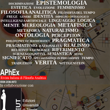
EPISTEMOLOGIA
DISCRIMINAZIONE
ESTETICA
FEMMINISMO
EVOLUZIONE
FILOSOFIA ANALITICA
FILOSOFIA DEL TEMPO
IDENTITÀ
FREGE
GENERE
IMPEGNO ONTOLOGICO
LOGICA
LINGUAGGIO
INTELLIGENZA ARTIFICIALE
METAFISICA
MEREOLOGIA
MENTE
NATURALISMO
METAFORA
ONTOLOGIA
PERCEPTION
PRAGMATICA
PHILOSOPHY OF MATHEMATICS
REALISMO
PRAGMATISMO
RAZIONALITÀ
RIFERIMENTO
RELATIVITÀ GENERALE
SEMANTICA
SCIENZA COGNITIVA
SENSO
SIGNIFICATO
TEMPO
SPECIALISATION IN PHILOSOPHY
VERITÀ
TRADUZIONE
WITTGENSTEIN
In collaborazione con