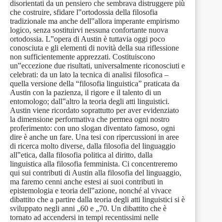
disorientati da un pensiero che sembrava distruggere più
che costruire, sfidare l‟ortodossia della filosofia
tradizionale ma anche dell‟allora imperante empirismo
logico, senza sostituirvi nessuna confortante nuova
ortodossia. L‟opera di Austin è tuttavia oggi poco
conosciuta e gli elementi di novità della sua riflessione
non sufficientemente apprezzati. Costituiscono
un‟eccezione due risultati, universalmente riconosciuti e
celebrati: da un lato la tecnica di analisi filosofica –
quella versione della “filosofia linguistica” praticata da
Austin con la pazienza, il rigore e il talento di un
entomologo; dall‟altro la teoria degli atti linguistici.
Austin viene ricordato soprattutto per aver evidenziato
la dimensione performativa che permea ogni nostro
proferimento: con uno slogan diventato famoso, ogni
dire è anche un fare. Una tesi con ripercussioni in aree
di ricerca molto diverse, dalla filosofia del linguaggio
all‟etica, dalla filosofia politica al diritto, dalla
linguistica alla filosofia femminista. Ci concentreremo
qui sui contributi di Austin alla filosofia del linguaggio,
ma faremo cenni anche estesi ai suoi contributi in
epistemologia e teoria dell‟azione, nonché al vivace
dibattito che a partire dalla teoria degli atti linguistici si è
sviluppato negli anni „60 e „70. Un dibattito che è
tornato ad accendersi in tempi recentissimi nelle