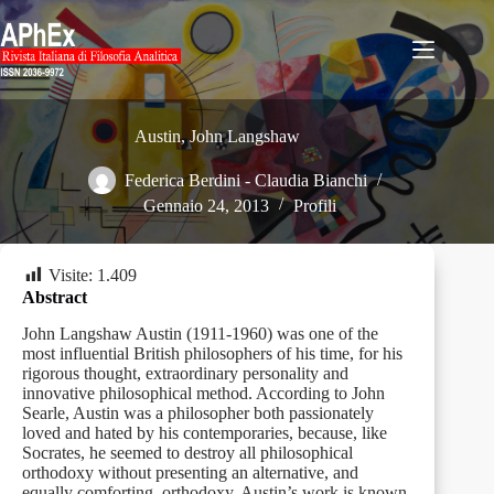
Salta
al
contenuto
Austin, John Langshaw
Federica Berdini
-
Claudia Bianchi
Gennaio 24, 2013
Profili
Visite:
1.409
Abstract
John Langshaw Austin (1911-1960) was one of the
most influential British philosophers of his time, for his
rigorous thought, extraordinary personality and
innovative philosophical method. According to John
Searle, Austin was a philosopher both passionately
loved and hated by his contemporaries, because, like
Socrates, he seemed to destroy all philosophical
orthodoxy without presenting an alternative, and
equally comforting, orthodoxy. Austin’s work is known