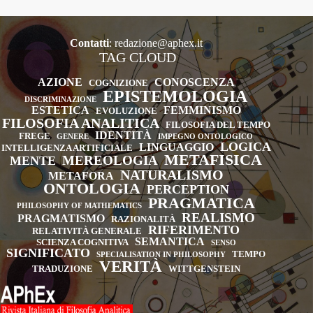
and
Thought.
A
Contatti
:
redazione@aphex.it
TAG CLOUD
Cognitive
Science
AZIONE
CONOSCENZA
COGNIZIONE
Reader,
EPISTEMOLOGIA
DISCRIMINAZIONE
Lawrence
ESTETICA
FEMMINISMO
EVOLUZIONE
Erlbaum,
FILOSOFIA ANALITICA
FILOSOFIA DEL TEMPO
New
IDENTITÀ
FREGE
GENERE
IMPEGNO ONTOLOGICO
LOGICA
LINGUAGGIO
INTELLIGENZA ARTIFICIALE
York,
METAFISICA
MEREOLOGIA
MENTE
2007,
NATURALISMO
METAFORA
pp.
ONTOLOGIA
PERCEPTION
607.
PRAGMATICA
PHILOSOPHY OF MATHEMATICS
REALISMO
PRAGMATISMO
RAZIONALITÀ
RIFERIMENTO
RELATIVITÀ GENERALE
SEMANTICA
SCIENZA COGNITIVA
SENSO
SIGNIFICATO
TEMPO
SPECIALISATION IN PHILOSOPHY
VERITÀ
TRADUZIONE
WITTGENSTEIN