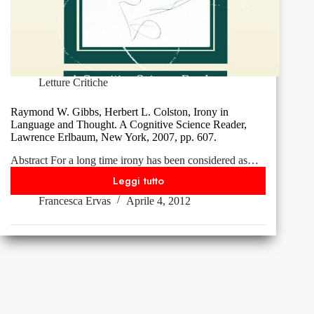
Letture Critiche
Raymond W. Gibbs, Herbert L. Colston, Irony in
Language and Thought. A Cognitive Science Reader,
Lawrence Erlbaum, New York, 2007, pp. 607.
Abstract For a long time irony has been considered as…
Leggi tutto
Raymond
Francesca Ervas
Aprile 4, 2012
W.
Gibbs,
Herbert
L.
Colston,
Irony
in
Language