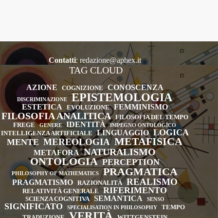
Contatti
:
redazione@aphex.it
TAG CLOUD
AZIONE
CONOSCENZA
COGNIZIONE
EPISTEMOLOGIA
DISCRIMINAZIONE
ESTETICA
FEMMINISMO
EVOLUZIONE
FILOSOFIA ANALITICA
FILOSOFIA DEL TEMPO
IDENTITÀ
FREGE
GENERE
IMPEGNO ONTOLOGICO
LOGICA
LINGUAGGIO
INTELLIGENZA ARTIFICIALE
METAFISICA
MEREOLOGIA
MENTE
NATURALISMO
METAFORA
ONTOLOGIA
PERCEPTION
PRAGMATICA
PHILOSOPHY OF MATHEMATICS
REALISMO
PRAGMATISMO
RAZIONALITÀ
RIFERIMENTO
RELATIVITÀ GENERALE
SEMANTICA
SCIENZA COGNITIVA
SENSO
SIGNIFICATO
TEMPO
SPECIALISATION IN PHILOSOPHY
VERITÀ
TRADUZIONE
WITTGENSTEIN