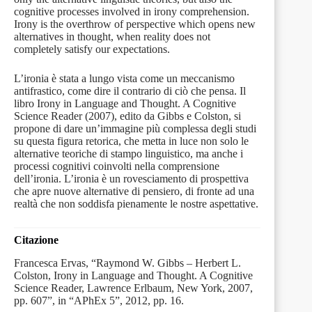
cognitive processes involved in irony comprehension.
Irony is the overthrow of perspective which opens new
alternatives in thought, when reality does not
completely satisfy our expectations.
L’ironia è stata a lungo vista come un meccanismo
antifrastico, come dire il contrario di ciò che pensa. Il
libro Irony in Language and Thought. A Cognitive
Science Reader (2007), edito da Gibbs e Colston, si
propone di dare un’immagine più complessa degli studi
su questa figura retorica, che metta in luce non solo le
alternative teoriche di stampo linguistico, ma anche i
processi cognitivi coinvolti nella comprensione
dell’ironia. L’ironia è un rovesciamento di prospettiva
che apre nuove alternative di pensiero, di fronte ad una
realtà che non soddisfa pienamente le nostre aspettative.
Citazione
Francesca Ervas, “Raymond W. Gibbs – Herbert L.
Colston, Irony in Language and Thought. A Cognitive
Science Reader, Lawrence Erlbaum, New York, 2007,
pp. 607”, in “APhEx 5”, 2012, pp. 16.