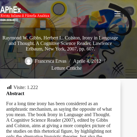
Salta
al
contenuto
Raymond W. Gibbs, Herbert L. Colston, Irony in Language
and Thought. A Cognitive Science Reader, Lawrence
Erlbaum, New York, 2007, pp. 607.
Francesca Ervas
Aprile 4, 2012
Letture Critiche
Visite:
1.222
Abstract
For a long time irony has been considered as an
antiphrastic mechanism, as saying the opposite of what
you mean. The book Irony in Language and Thought.
A Cognitive Science Reader (2007), edited by Gibbs
and Colston, aims at giving a more complex picture of
the studies on this rhetorical figure, by highlighting not
only the alternative linguistic theories, but also the