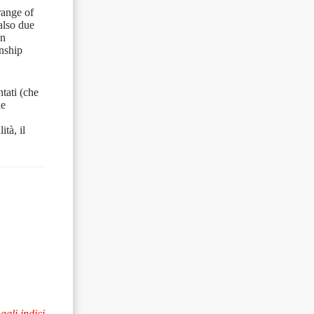
range of
also due
on
onship
tati (che
le
ità, il
 agli indici