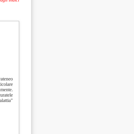
rateneo
ticolare
a mente.
uratele
lattia"