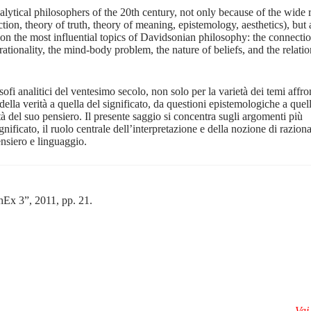
tical philosophers of the 20th century, not only because of the wide 
ion, theory of truth, theory of meaning, epistemology, aesthetics), but 
s on the most influential topics of Davidsonian philosophy: the connecti
rationality, the mind-body problem, the nature of beliefs, and the relati
i analitici del ventesimo secolo, non solo per la varietà dei temi affron
della verità a quella del significato, da questioni epistemologiche a quel
tà del suo pensiero. Il presente saggio si concentra sugli argomenti più
ignificato, il ruolo centrale dell’interpretazione e della nozione di razional
nsiero e linguaggio.
hEx 3”, 2011, pp. 21.
Vai