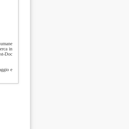
e umane
erca in
ost-Doc
aggio e