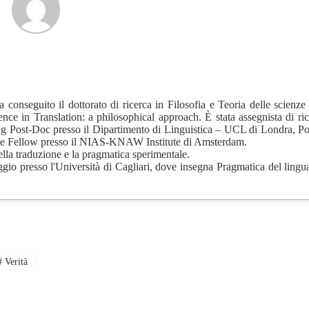
a conseguito il dottorato di ricerca in Filosofia e Teoria delle scienz
nce in Translation: a philosophical approach. È stata assegnista di ric
ting Post-Doc presso il Dipartimento di Linguistica – UCL di Londra, P
iari e Fellow presso il NIAS-KNAW Institute di Amsterdam.
 della traduzione e la pragmatica sperimentale.
ggio presso l'Università di Cagliari, dove insegna Pragmatica del lingu
#
Verità