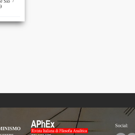
de Sio
9
Social:
MINISMO