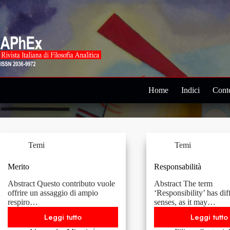
Salta
al
contenuto
Home
Indici
Conte
Temi
Temi
Merito
Responsabilità
Abstract Questo contributo vuole
Abstract The term
offrire un assaggio di ampio
‘Responsibility’ has dif
respiro…
senses, as it may…
Leggi tutto
Leggi tutto
Merito
Respon