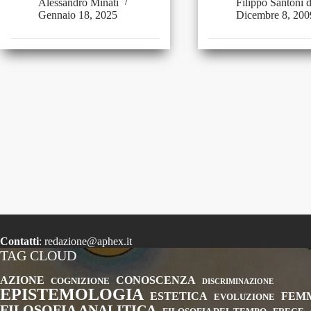
Alessandro Minati
Filippo Santoni 
Gennaio 18, 2025
Dicembre 8, 200
Contatti
:
redazione@aphex.it
TAG CLOUD
AZIONE
CONOSCENZA
COGNIZIONE
DISCRIMINAZIONE
EPISTEMOLOGIA
ESTETICA
FEM
EVOLUZIONE
FILOSOFIA ANALITICA