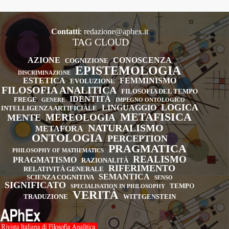
Contatti
:
redazione@aphex.it
TAG CLOUD
AZIONE
CONOSCENZA
COGNIZIONE
EPISTEMOLOGIA
DISCRIMINAZIONE
ESTETICA
FEMMINISMO
EVOLUZIONE
FILOSOFIA ANALITICA
FILOSOFIA DEL TEMPO
IDENTITÀ
FREGE
GENERE
IMPEGNO ONTOLOGICO
LOGICA
LINGUAGGIO
INTELLIGENZA ARTIFICIALE
METAFISICA
MEREOLOGIA
MENTE
NATURALISMO
METAFORA
ONTOLOGIA
PERCEPTION
PRAGMATICA
PHILOSOPHY OF MATHEMATICS
REALISMO
PRAGMATISMO
RAZIONALITÀ
RIFERIMENTO
RELATIVITÀ GENERALE
SEMANTICA
SCIENZA COGNITIVA
SENSO
SIGNIFICATO
TEMPO
SPECIALISATION IN PHILOSOPHY
VERITÀ
TRADUZIONE
WITTGENSTEIN