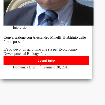
Interviste
Conversazione con Alessandro Minelli. Il labirinto delle
forme possibili
L’evo-devo, un acronimo che sta per Evolutionary
Developmental Biology, è…
Leggi tutto
Conversazione
Domenica Bruni
Gennaio 30, 2016
con
Alessandro
Minelli.
Il
labirinto
delle
forme
possibili