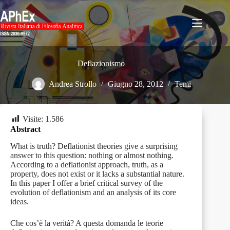
Salta
al
contenuto
Deflazionismo
Andrea Strollo
Giugno 28, 2012
Temi
Visite:
1.586
Abstract
What is truth? Deflationist theories give a surprising
answer to this question: nothing or almost nothing.
According to a deflationist approach, truth, as a
property, does not exist or it lacks a substantial nature.
In this paper I offer a brief critical survey of the
evolution of deflationism and an analysis of its core
ideas.
Che cos’è la verità? A questa domanda le teorie