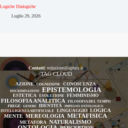
Logiche Dialogiche
Luglio 29, 2026
Contatti
:
redazione@aphex.it
TAG CLOUD
AZIONE
CONOSCENZA
COGNIZIONE
EPISTEMOLOGIA
DISCRIMINAZIONE
ESTETICA
FEMMINISMO
EVOLUZIONE
FILOSOFIA ANALITICA
FILOSOFIA DEL TEMPO
IDENTITÀ
FREGE
GENERE
IMPEGNO ONTOLOGICO
LOGICA
LINGUAGGIO
INTELLIGENZA ARTIFICIALE
METAFISICA
MEREOLOGIA
MENTE
NATURALISMO
METAFORA
ONTOLOGIA
PERCEPTION