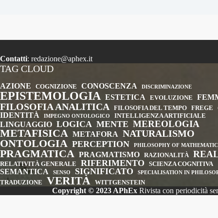
Contatti
:
redazione@aphex.it
TAG CLOUD
AZIONE
CONOSCENZA
COGNIZIONE
DISCRIMINAZIONE
EPISTEMOLOGIA
ESTETICA
FEM
EVOLUZIONE
FILOSOFIA ANALITICA
FILOSOFIA DEL TEMPO
FREGE
IDENTITÀ
INTELLIGENZA ARTIFICIALE
IMPEGNO ONTOLOGICO
MEREOLOGIA
LOGICA
MENTE
LINGUAGGIO
METAFISICA
NATURALISMO
METAFORA
ONTOLOGIA
PERCEPTION
PHILOSOPHY OF MATHEMATIC
PRAGMATICA
REA
PRAGMATISMO
RAZIONALITÀ
RIFERIMENTO
RELATIVITÀ GENERALE
SCIENZA COGNITIVA
SIGNIFICATO
SEMANTICA
SENSO
SPECIALISATION IN PHILOS
VERITÀ
TRADUZIONE
WITTGENSTEIN
Copyright © 2023 APhEx
Rivista con periodicità s
Informat