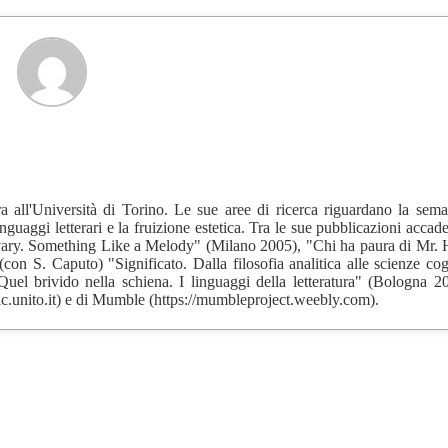
ra all'Università di Torino. Le sue aree di ricerca riguardano la sema
 linguaggi letterari e la fruizione estetica. Tra le sue pubblicazioni acca
Bovary. Something Like a Melody" (Milano 2005), "Chi ha paura di Mr.
on S. Caputo) "Significato. Dalla filosofia analitica alle scienze cog
el brivido nella schiena. I linguaggi della letteratura" (Bologna 2
lc.unito.it) e di Mumble (https://mumbleproject.weebly.com).