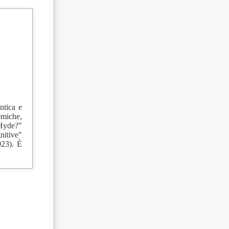
ntica e
demiche,
 Hyde?"
nitive"
023). È