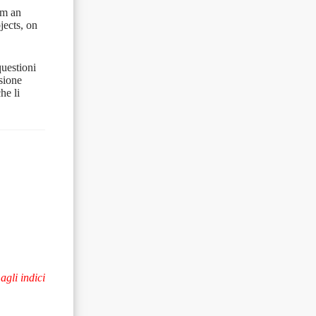
rom an
jects, on
questioni
sione
he li
 agli indici