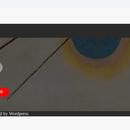
I
ed by Wordpress
cy