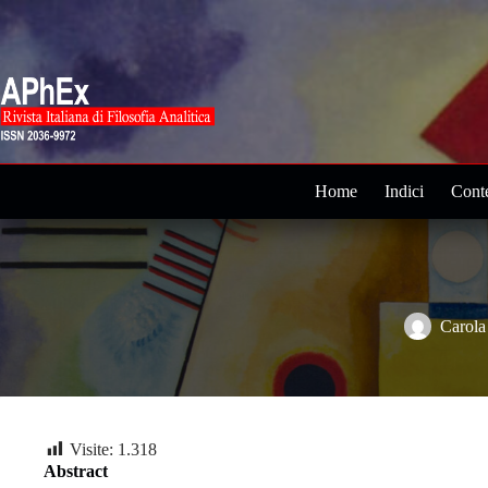
Salta
al
contenuto
Home
Indici
Conte
Carola
Visite:
1.318
Abstract