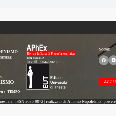
Social:
MINISMO
GENERE
In collaborazione con
S
ACCED
LISMO
TEMPO
OPHY
emestrale | ISSN 2036-9972 | realizzato da Antonio Napoletano | power
iva sulla raccolta
Le tue preferenze relative alla priva